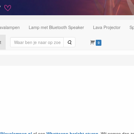
Lavalampen
Lamp met Bluetooth Speaker
Lava Projector
Sp
Zoeken
t
0
o@lavalampen.nl
of een
Whattsapp bericht sturen
. Wij nemen dan zo