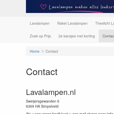
Lavalampen
Raket Lavalampen
Theelicht 
Zoek op Prijs
2e kansjes met korting
Contac
Home
Contact
Contact
Lavalampen.nl
Sweijersgewanden 6
6369 HA Simpelveld
Als u een vraag heeft kunt u een mail sturen naar
inf