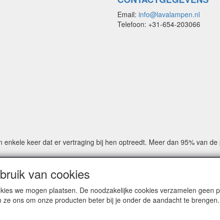
Email:
info@lavalampen.nl
Telefoon: +31-654-203066
n enkele keer dat er vertraging bij hen optreedt. Meer dan 95% van d
ruik van cookies
cookies we mogen plaatsen. De noodzakelijke cookies verzamelen geen
© COPYRIGHT by Lavalampen.nl
n ze ons om onze producten beter bij je onder de aandacht te brengen.
Site Name, Ownership and Design Copyright by Lavalampen.nl
ted, or displayed on another website, or otherwise copied or reproduced