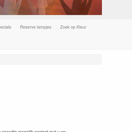
ecials
Reserve lampjes
Zoek op Kleur
 spoedig mogelijk contact met u op.