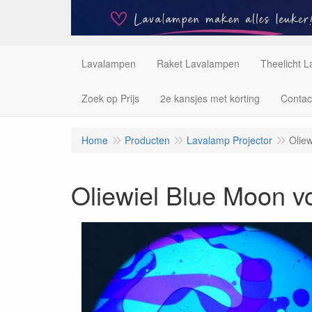
Lavalampen
Raket Lavalampen
Theelicht 
Zoek op Prijs
2e kansjes met korting
Contac
Home
Producten
Lavalamp Projector
Oliew
Oliewiel Blue Moon v