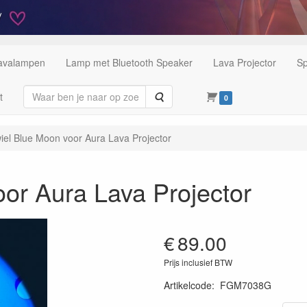
Lavalampen
Lamp met Bluetooth Speaker
Lava Projector
Sp
Zoeken
t
0
iel Blue Moon voor Aura Lava Projector
oor Aura Lava Projector
€
89.00
Prijs inclusief BTW
Artikelcode
:
FGM7038G