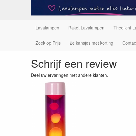
Lavalampen
Raket Lavalampen
Theelicht 
Zoek op Prijs
2e kansjes met korting
Contac
Schrijf een review
Deel uw ervaringen met andere klanten.