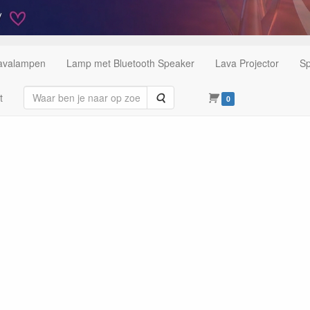
Lavalampen
Lamp met Bluetooth Speaker
Lava Projector
Sp
Zoeken
t
0