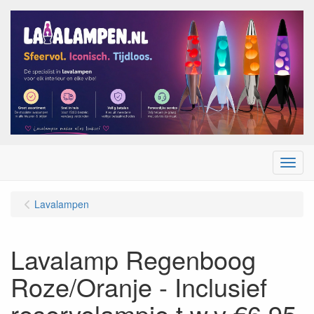
Menu
Lavalampen
Lavalamp Regenboog
Roze/Oranje - Inclusief
reservelampje t.w.v €6,95