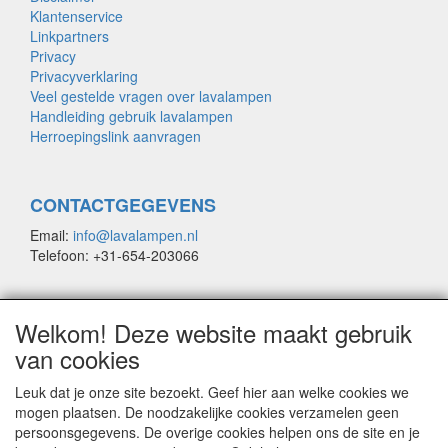
Klantenservice
Linkpartners
Privacy
Privacyverklaring
Veel gestelde vragen over lavalampen
Handleiding gebruik lavalampen
Herroepingslink aanvragen
CONTACTGEGEVENS
Email:
info@lavalampen.nl
Telefoon: +31-654-203066
* We zijn afhankelijk van PostNL. Het gebeurd een enkele
Welkom! Deze website maakt gebruik
keer dat er vertraging bij hen optreedt. Meer dan 95% van de
van cookies
pakketten wordt echter de volgende dag bezorgd.
Leuk dat je onze site bezoekt. Geef hier aan welke cookies we
mogen plaatsen. De noodzakelijke cookies verzamelen geen
persoonsgegevens. De overige cookies helpen ons de site en je
© COPYRIGHT by Lavalampen.nl