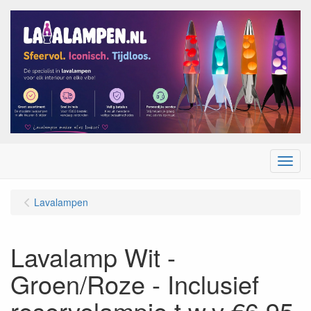
Menu
Lavalampen
Lavalamp Wit -
Groen/Roze - Inclusief
reservelampje t.w.v €6,95