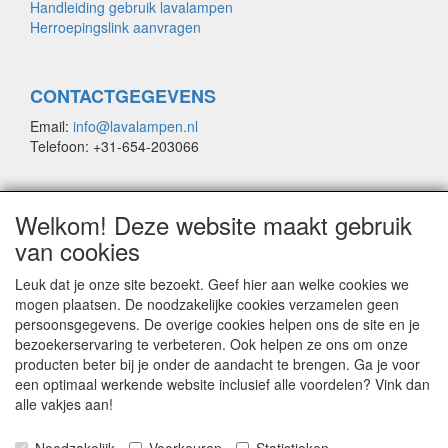
Handleiding gebruik lavalampen
Herroepingslink aanvragen
CONTACTGEGEVENS
Email:
info@lavalampen.nl
Telefoon: +31-654-203066
* We zijn afhankelijk van PostNL. Het gebeurd een enkele
Welkom! Deze website maakt gebruik
keer dat er vertraging bij hen optreedt. Meer dan 95% van de
van cookies
pakketten wordt echter de volgende dag bezorgd.
Leuk dat je onze site bezoekt. Geef hier aan welke cookies we
mogen plaatsen. De noodzakelijke cookies verzamelen geen
persoonsgegevens. De overige cookies helpen ons de site en je
© COPYRIGHT by Lavalampen.nl
bezoekerservaring te verbeteren. Ook helpen ze ons om onze
Site Name, Ownership and Design Copyright by
producten beter bij je onder de aandacht te brengen. Ga je voor
Lavalampen.nl
een optimaal werkende website inclusief alle voordelen? Vink dan
Copyrighted property may not be distributed, or displayed on
alle vakjes aan!
another website, or otherwise copied or reproduced without
our explicit written permission.