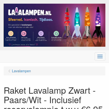
Menu
Lavalampen
Raket Lavalamp Zwart -
Paars/Wit - Inclusief
reservelampje t.w.v €6,95