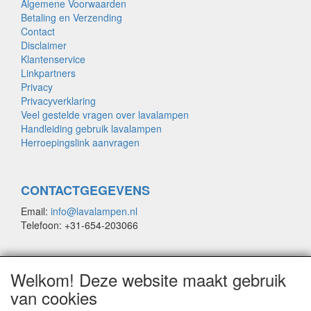
Algemene Voorwaarden
Betaling en Verzending
Contact
Disclaimer
Klantenservice
Linkpartners
Privacy
Privacyverklaring
Veel gestelde vragen over lavalampen
Handleiding gebruik lavalampen
Herroepingslink aanvragen
CONTACTGEGEVENS
Email:
info@lavalampen.nl
Telefoon: +31-654-203066
* We zijn afhankelijk van PostNL. Het gebeurd een enkele
Welkom! Deze website maakt gebruik
keer dat er vertraging bij hen optreedt. Meer dan 95% van de
van cookies
pakketten wordt echter de volgende dag bezorgd.