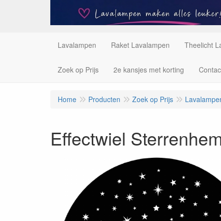
Lavalampen
Raket Lavalampen
Theelicht 
Zoek op Prijs
2e kansjes met korting
Contac
Home
Producten
Zoek op Prijs
Lavalampen
Effectwiel Sterrenhem