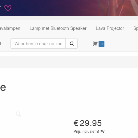
Lavalampen
Lamp met Bluetooth Speaker
Lava Projector
Sp
Zoeken
t
0
ze
€
29.95
Prijs inclusief BTW