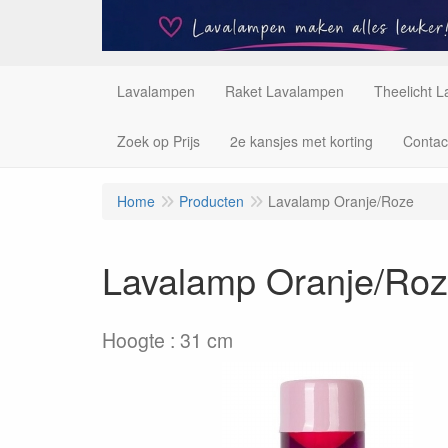
Lavalampen
Raket Lavalampen
Theelicht 
Zoek op Prijs
2e kansjes met korting
Contac
Home
Producten
Lavalamp Oranje/Roze
Lavalamp Oranje/Ro
Hoogte : 31 cm